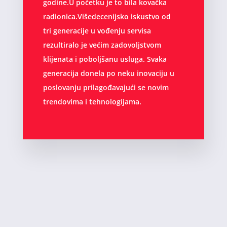
godine.U početku je to bila kovačka
radionica.Višedecenijsko iskustvo od
tri generacije u vođenju servisa
rezultiralo je većim zadovoljstvom
klijenata i poboljšanu usluga. Svaka
generacija donela po neku inovaciju u
poslovanju prilagođavajući se novim
trendovima i tehnologijama.