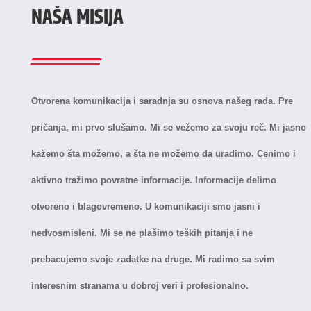
NAŠA MISIJA
Otvorena komunikacija i saradnja su osnova našeg rada. Pre
pričanja, mi prvo slušamo. Mi se vežemo za svoju reč. Mi jasno
kažemo šta možemo, a šta ne možemo da uradimo. Cenimo i
aktivno tražimo povratne informacije. Informacije delimo
otvoreno i blagovremeno. U komunikaciji smo jasni i
nedvosmisleni. Mi se ne plašimo teških pitanja i ne
prebacujemo svoje zadatke na druge. Mi radimo sa svim
interesnim stranama u dobroj veri i profesionalno.