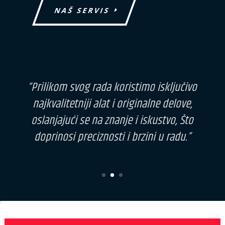
NAŠ SERVIS
“Naše dugogodišnje iskustvo u radu sa
motornim vozilima omogućilo nam je
konkurentnu poziciju “