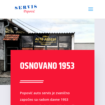
OSNOVANO 1953
Popović auto servis je zvanično
započeo sa radom davne 1953